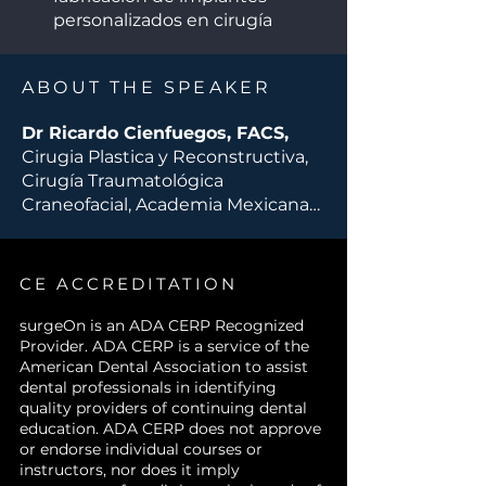
prometedor de esta tecnología en
personalizados en cirugía
la cirugía maxilofacial.
maxilofacial.
Describir las tecnologías de
ABOUT THE SPEAKER
imagen avanzada
(TC, CBCT) y
los procesos de modelado y
Dr Ricardo Cienfuegos, FACS,
planificación virtual 3D
Cirugia Plastica y Reconstructiva,
utilizados en la creación de
Cirugía Traumatológica
implantes a medida.
Craneofacial, Academia Mexicana
Analizar las ventajas clínicas
de Cirugía, Centro Médico ABC
de los implantes
Observatorio, Sur 136 No 116,
personalizados en
Edificio Donald Mackenzie 1-A, Col.
comparación con los sistemas
CE ACCREDITATION
Las Américas. Del. A Obregón,
convencionales, incluyendo
01120, México, D. F.
surgeOn is an ADA CERP Recognized
precisión anatómica, reducción
Provider. ADA CERP is a service of the
del tiempo quirúrgico y
American Dental Association to assist
mejores resultados estéticos y
dental professionals in identifying
funcionales.
quality providers of continuing dental
Identificar las indicaciones
education. ADA CERP does not approve
or endorse individual courses or
clínicas
para el uso de
instructors, nor does it imply
implantes personalizados en