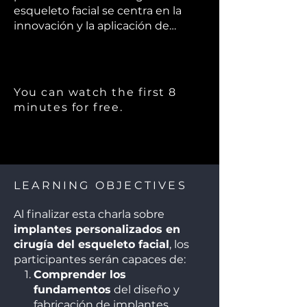
esqueleto facial se centra en la
innovación y la aplicación de
tecnologías avanzadas en la
planificación y ejecución de
procedimientos quirúrgicos. Se
exploran las ventajas de utilizar
You can watch the first 8
implantes diseñados
minutes for free.
específicamente para cada
paciente, lo que permite una
mejor adaptación anatómica y
resultados estéticos superiores. Se
discuten las técnicas de imagen y
LEARNING OBJECTIVES
modelado 3D que facilitan la
creación de estos implantes, así
Al finalizar esta charla sobre
como los casos clínicos donde han
implantes personalizados en
sido implementados con éxito.
cirugía del esqueleto facial
, los
Además, se destacan las
participantes serán capaces de:
implicaciones para la rehabilitación
Comprender los
y la mejora de la calidad de vida de
fundamentos
del diseño y
los pacientes, subrayando el futuro
fabricación de implantes