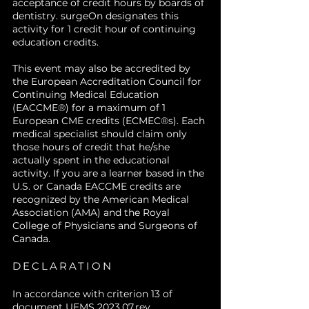
acceptance of credit hours by boards of
reconstrucción del esqueleto
dentistry. surgeOn designates this
facial (trauma, defectos
activity for 1 credit hour of continuing
oncológicos, deformidades
education credits.
congénitas y secuelas
quirúrgicas).
This event may also be accredited by
the European Accreditation Council for
Evaluar casos clínicos
donde
Continuing Medical Education
se han implementado con
(EACCME®) for a maximum of 1
éxito estas tecnologías,
European CME credits (ECMEC®s). Each
comprendiendo los criterios de
medical specialist should claim only
selección y planificación.
those hours of credit that he/she
Reconocer las implicaciones
actually spent in the educational
activity. If you are a learner based in the
en la rehabilitación
y el
U.S. or Canada EACCME credits are
impacto en la calidad de vida
recognized by the American Medical
del paciente.
Association (AMA) and the Royal
Explorar las tendencias
College of Physicians and Surgeons of
futuras
en biomateriales,
Canada.
impresión 3D y cirugía guiada,
y su papel en la evolución de la
DECLARATION
cirugía maxilofacial.
In accordance with criterion 13 of
document UEMS 2023.07.rev